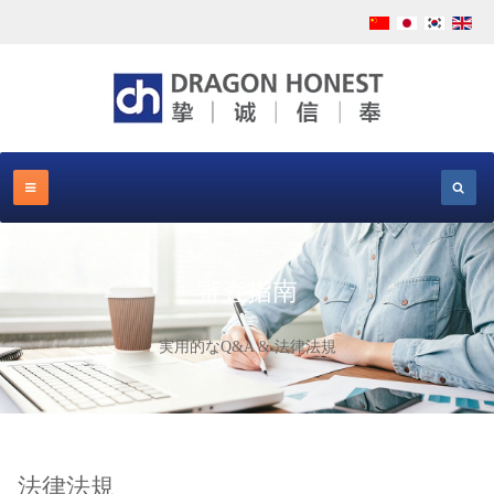
審査指南
実用的なQ&A & 法律法規
法律法規