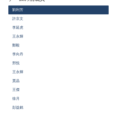
劉利芳
許京文
李延虎
王永輝
鄭毅
李向丹
邢悦
王永輝
賈晶
王傑
徐月
彭益銘