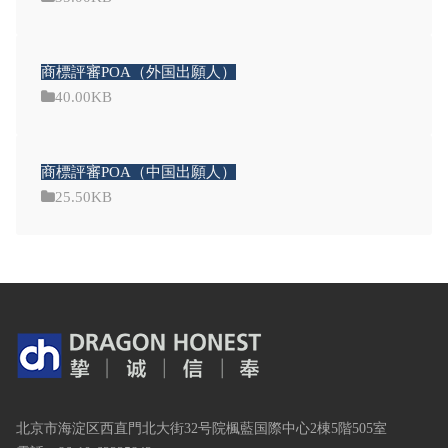
商標評審POA（外国出願人）
40.00KB
商標評審POA（中国出願人）
25.50KB
北京市海淀区西直門北大街32号院楓藍国際中心2棟5階505室