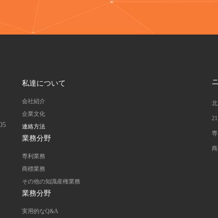
私達について
会社紹介
北
企業文化
2
5
連絡方法
専
業務分野
商
専利業務
商標業務
その他の知識産権業務
業務分野
実用的なQ&A