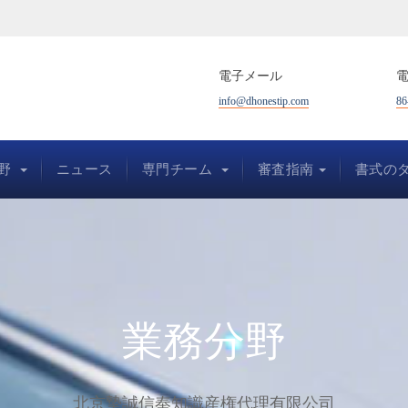
電子メール
info@dhonestip.com
86
野
ニュース
専門チーム
審査指南
書式の
業務分野
北京摯誠信奉知識産権代理有限公司