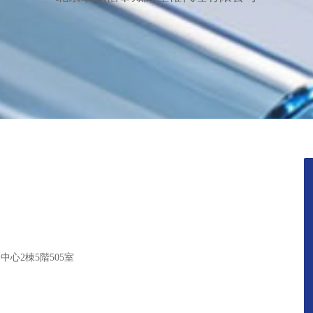
心2棟5階505室